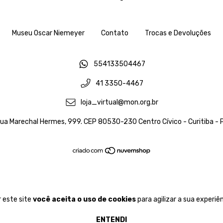
Museu Oscar Niemeyer
Contato
Trocas e Devoluções
554133504467
41 3350-4467
loja_virtual@mon.org.br
ua Marechal Hermes, 999. CEP 80530-230 Centro Cívico - Curitiba - 
 este site
você aceita o uso de cookies
para agilizar a sua experiê
ENTENDI